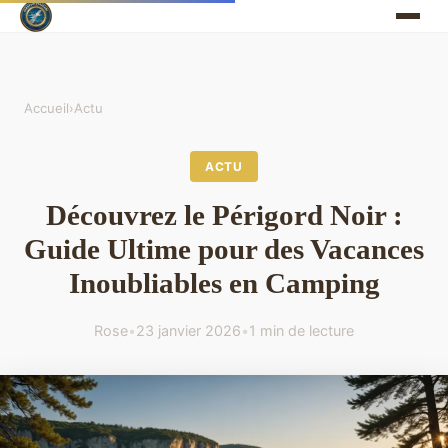
Accueil
›
Actu
ACTU
Découvrez le Périgord Noir :
Guide Ultime pour des Vacances
Inoubliables en Camping
Rose
•
23 janvier 2026
•
1 min de lecture